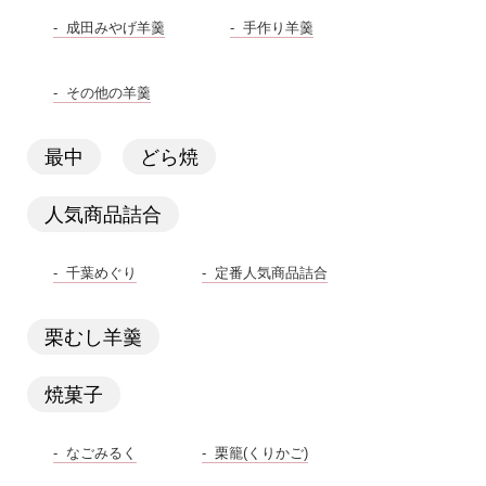
成田みやげ羊羹
手作り羊羹
その他の羊羹
最中
どら焼
人気商品詰合
千葉めぐり
定番人気商品詰合
栗むし羊羹
焼菓子
なごみるく
栗籠(くりかご)