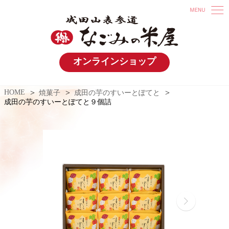
オンラインショップ
HOME
焼菓子
成田の芋のすいーとぽてと
成田の芋のすいーとぽてと９個詰