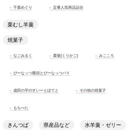
千葉めぐり
定番人気商品詰合
栗むし羊羹
焼菓子
なごみるく
栗籠(くりかご)
みこころ
ぴーなっつ饅頭とぴーなっつパイ
成田の芋のすいーとぽてと
その他の焼菓子
もちぺた
きんつば
県産品など
水羊羹・ゼリー