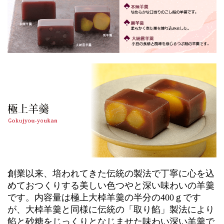
創業以来、培われてきた伝統の製法で丁寧に心を込
めておつくりする美しい色つやと深い味わいの羊羹
です。内容量は極上大棹羊羹の半分の400ｇです
が、大棹羊羹と同様に伝統の「取り餡」製法により
餡と砂糖をじっくりとなじませた味わい深い羊羹で