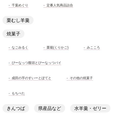
千葉めぐり
定番人気商品詰合
栗むし羊羹
焼菓子
なごみるく
栗籠(くりかご)
みこころ
ぴーなっつ饅頭とぴーなっつパイ
成田の芋のすいーとぽてと
その他の焼菓子
もちぺた
きんつば
県産品など
水羊羹・ゼリー