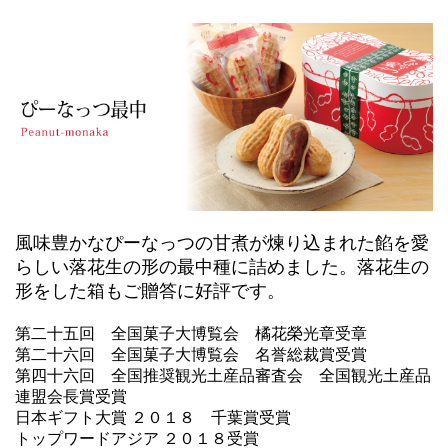
風味豊かなぴーなっつの甘煮が煉り込まれた餡を愛
らしい落花生の形の最中種に詰めました。落花生の
形をした箱もご贈答に好評です。
第二十五回 全国菓子大博覧会 橘花榮光章受章
第二十六回 全国菓子大博覧会 名誉総裁賞受賞
第四十六回 全国推奨観光土産品審査会 全国観光土産品
連盟会長賞受賞
日本ギフト大賞 ２０１８ 千葉賞受賞
トップワードアジア ２０１８受賞