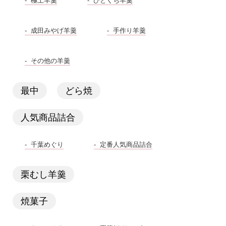
極上羊羹
ひとくち羊羹
成田みやげ羊羹
手作り羊羹
その他の羊羹
最中
どら焼
人気商品詰合
千葉めぐり
定番人気商品詰合
栗むし羊羹
焼菓子