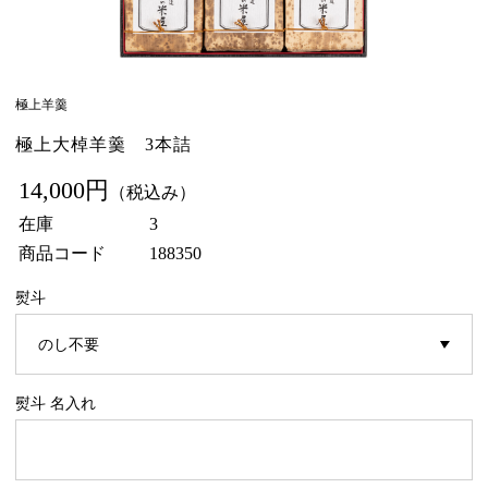
極上羊羹
極上大棹羊羹 3本詰
14,000円
（税込み）
在庫
3
商品コード
188350
熨斗
熨斗 名入れ