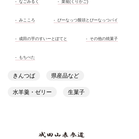
なごみるく
栗籠(くりかご)
みこころ
ぴーなっつ饅頭とぴーなっつパイ
成田の芋のすいーとぽてと
その他の焼菓子
もちぺた
きんつば
県産品など
水羊羹・ゼリー
生菓子