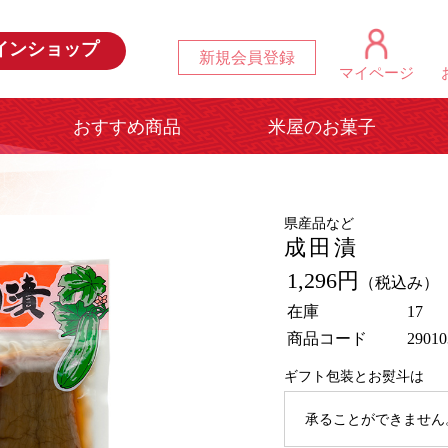
インショップ
新規会員登録
マイページ
おすすめ商品
米屋のお菓子
県産品など
成田漬
1,296円
（税込み）
在庫
17
商品コード
29010
ギフト包装とお熨斗は