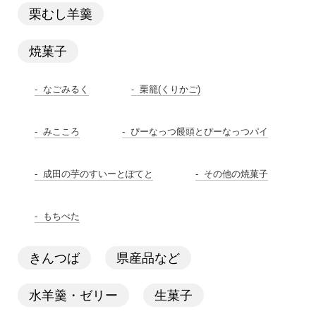
栗むし羊羹
焼菓子
なごみるく
栗籠(くりかご)
みこころ
ぴーなっつ饅頭とぴーなっつパイ
成田の芋のすいーとぽてと
その他の焼菓子
もちぺた
きんつば
県産品など
水羊羹・ゼリー
生菓子