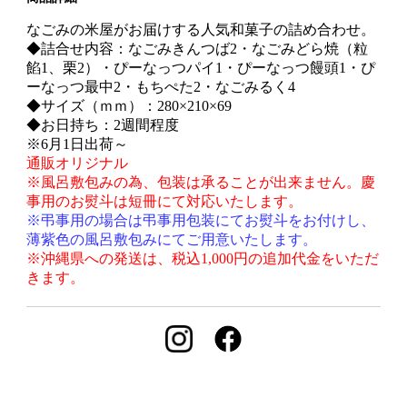
なごみの米屋がお届けする人気和菓子の詰め合わせ。
◆詰合せ内容：なごみきんつば2・なごみどら焼（粒
餡1、栗2）・ぴーなっつパイ1・ぴーなっつ饅頭1・ぴ
ーなっつ最中2・もちぺた2・なごみるく4
◆サイズ（ｍｍ）：280×210×69
◆お日持ち：2週間程度
※6月1日出荷～
通販オリジナル
※風呂敷包みの為、包装は承ることが出来ません。慶
事用のお熨斗は短冊にて対応いたします。
※弔事用の場合は弔事用包装にてお熨斗をお付けし、
薄紫色の風呂敷包みにてご用意いたします。
※沖縄県への発送は、税込1,000円の追加代金をいただ
きます。