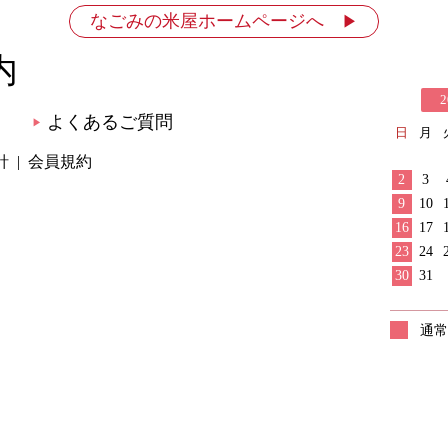
なごみの米屋ホームページへ
▶
内
2
よくあるご質問
▶
日
月
針
会員規約
2
3
9
10
16
17
23
24
30
31
通常