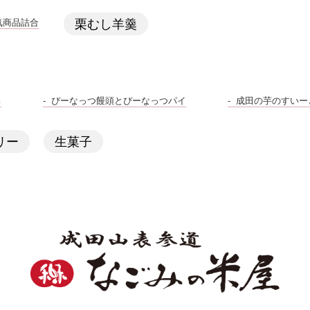
気商品詰合
栗むし羊羹
ろ
ぴーなっつ饅頭とぴーなっつパイ
成田の芋のすいー
リー
生菓子