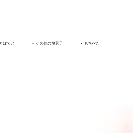
とぽてと
その他の焼菓子
もちぺた