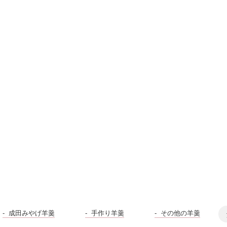
成田みやげ羊羹
手作り羊羹
その他の羊羹