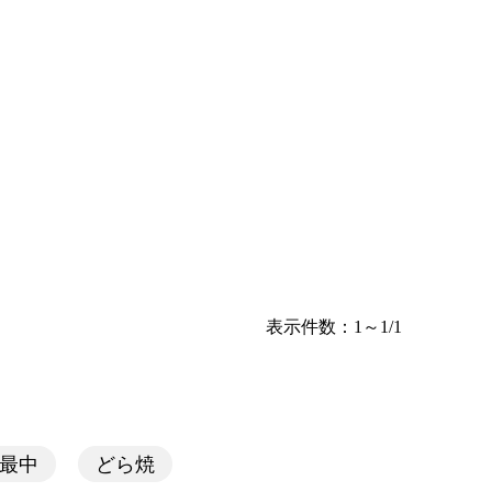
表示件数：1～1/1
最中
どら焼