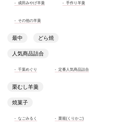
成田みやげ羊羹
手作り羊羹
その他の羊羹
最中
どら焼
人気商品詰合
千葉めぐり
定番人気商品詰合
栗むし羊羹
焼菓子
なごみるく
栗籠(くりかご)