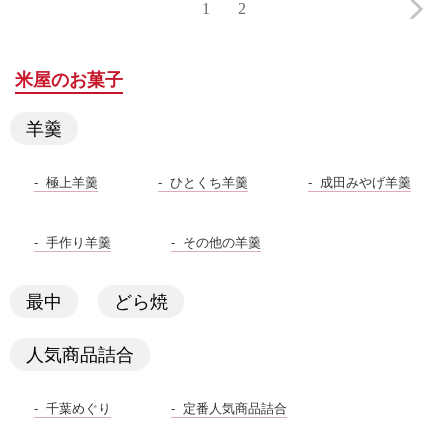
1
2
米屋のお菓子
羊羹
極上羊羹
ひとくち羊羹
成田みやげ羊羹
手作り羊羹
その他の羊羹
最中
どら焼
人気商品詰合
千葉めぐり
定番人気商品詰合