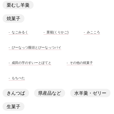
栗むし羊羹
焼菓子
なごみるく
栗籠(くりかご)
みこころ
ぴーなっつ饅頭とぴーなっつパイ
成田の芋のすいーとぽてと
その他の焼菓子
もちぺた
きんつば
県産品など
水羊羹・ゼリー
生菓子