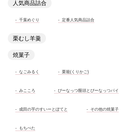
人気商品詰合
千葉めぐり
定番人気商品詰合
栗むし羊羹
焼菓子
なごみるく
栗籠(くりかご)
みこころ
ぴーなっつ饅頭とぴーなっつパイ
成田の芋のすいーとぽてと
その他の焼菓子
もちぺた