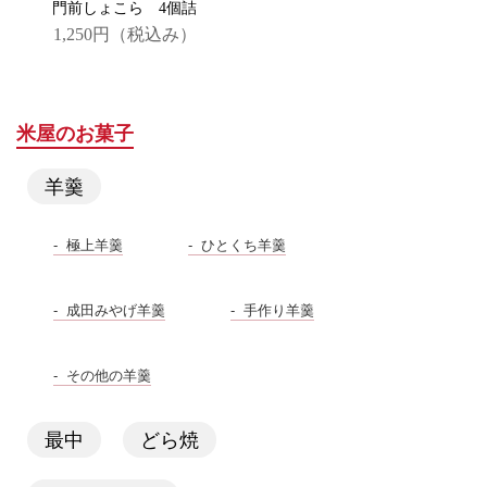
門前しょこら 4個詰
1,250円
（税込み）
米屋のお菓子
羊羹
極上羊羹
ひとくち羊羹
成田みやげ羊羹
手作り羊羹
その他の羊羹
最中
どら焼