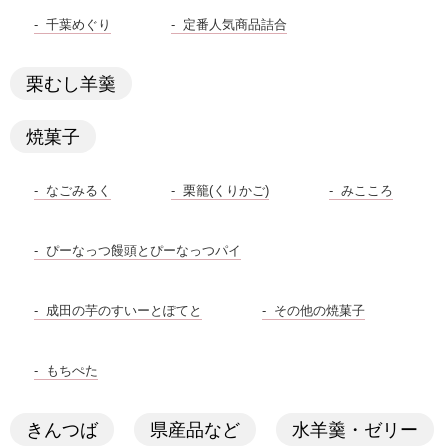
千葉めぐり
定番人気商品詰合
栗むし羊羹
焼菓子
なごみるく
栗籠(くりかご)
みこころ
ぴーなっつ饅頭とぴーなっつパイ
成田の芋のすいーとぽてと
その他の焼菓子
もちぺた
きんつば
県産品など
水羊羹・ゼリー