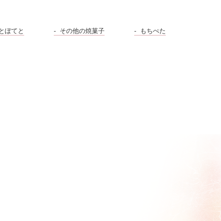
とぽてと
その他の焼菓子
もちぺた