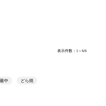
表示件数：1～6/6
最中
どら焼