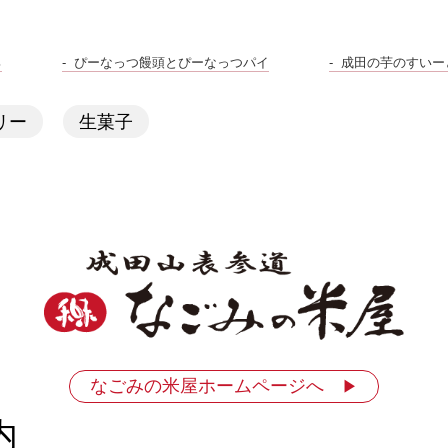
ろ
ぴーなっつ饅頭とぴーなっつパイ
成田の芋のすいー
リー
生菓子
なごみの米屋ホームページへ
▶
内