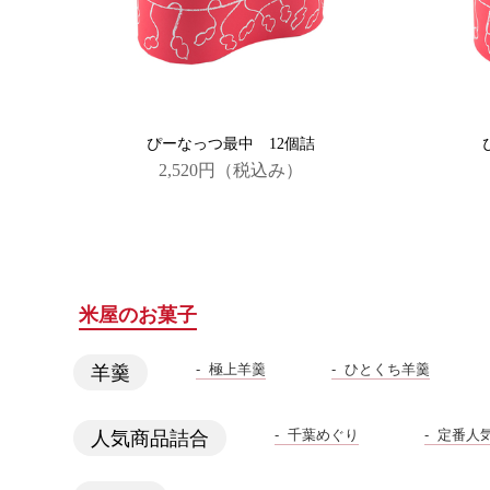
ぴーなっつ最中 12個詰
2,520円
（税込み）
米屋のお菓子
極上羊羹
ひとくち羊羹
羊羹
千葉めぐり
定番人
人気商品詰合