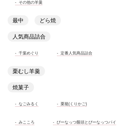
その他の羊羹
最中
どら焼
人気商品詰合
千葉めぐり
定番人気商品詰合
栗むし羊羹
焼菓子
なごみるく
栗籠(くりかご)
みこころ
ぴーなっつ饅頭とぴーなっつパイ